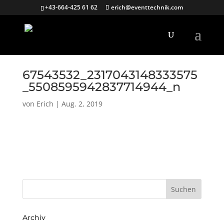
+43-664-425 61 62
erich@eventtechnik.com
67543532_2317043148333575
_5508595942837714944_n
von
Erich
|
Aug. 2, 2019
Archiv