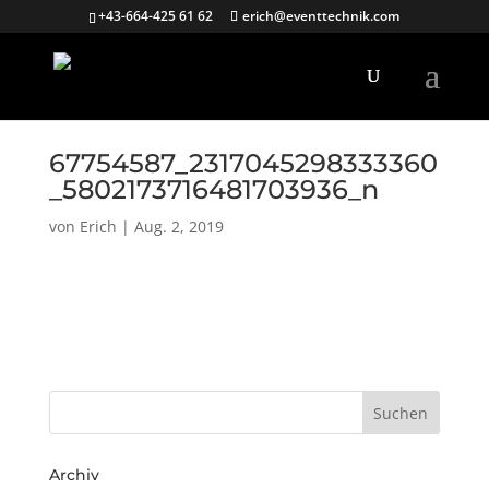
+43-664-425 61 62
erich@eventtechnik.com
67754587_2317045298333360
_5802173716481703936_n
von
Erich
|
Aug. 2, 2019
Archiv