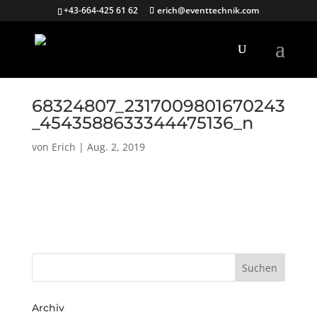
+43-664-425 61 62
erich@eventtechnik.com
68324807_2317009801670243
_4543588633344475136_n
von
Erich
|
Aug. 2, 2019
Archiv