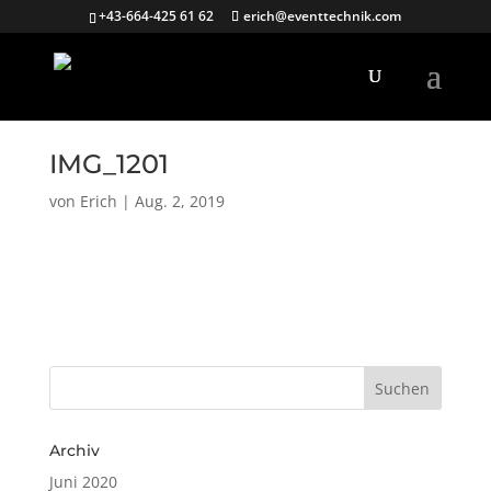
+43-664-425 61 62
erich@eventtechnik.com
IMG_1201
von
Erich
|
Aug. 2, 2019
Archiv
Juni 2020