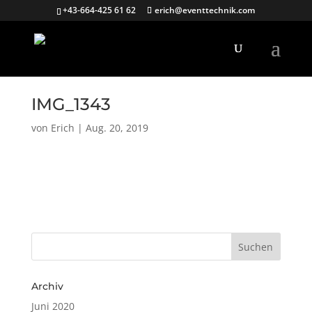
+43-664-425 61 62
erich@eventtechnik.com
IMG_1343
von
Erich
|
Aug. 20, 2019
Archiv
Juni 2020