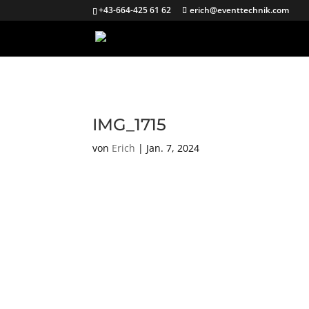
+43-664-425 61 62
erich@eventtechnik.com
IMG_1715
von
Erich
|
Jan. 7, 2024