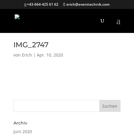
+43-664-425 61 62
erich@eventtechnik.com
IMG_2747
von
Erich
|
Apr. 10, 2020
Archiv
Juni 2020