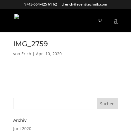
+43-664-425 61 62
erich@eventtechnik.com
IMG_2759
von
Erich
|
Apr. 10, 2020
Archiv
Juni 2020