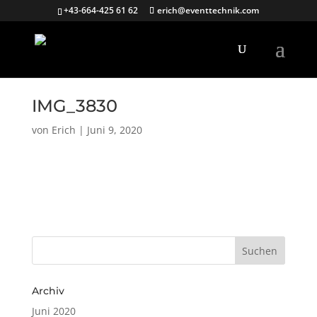
+43-664-425 61 62
erich@eventtechnik.com
IMG_3830
von
Erich
|
Juni 9, 2020
Archiv
Juni 2020