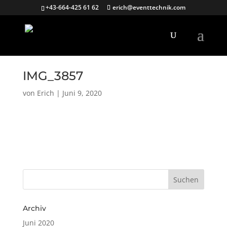
+43-664-425 61 62
erich@eventtechnik.com
IMG_3857
von
Erich
|
Juni 9, 2020
Archiv
Juni 2020