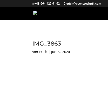
+43-664-425 61 62
erich@eventtechnik.com
IMG_3863
von
Erich
|
Juni 9, 2020