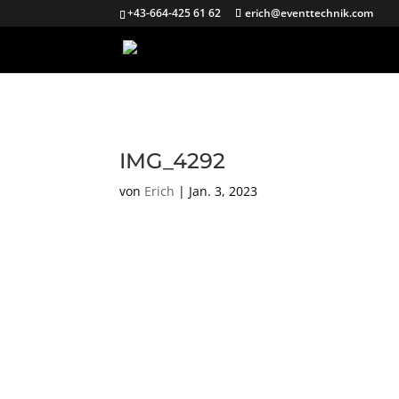
+43-664-425 61 62
erich@eventtechnik.com
IMG_4292
von
Erich
|
Jan. 3, 2023