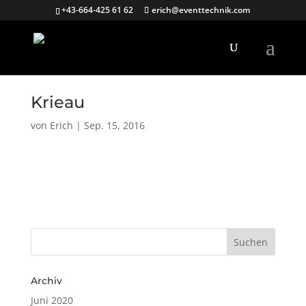
+43-664-425 61 62
erich@eventtechnik.com
Krieau
von
Erich
|
Sep. 15, 2016
Archiv
Juni 2020