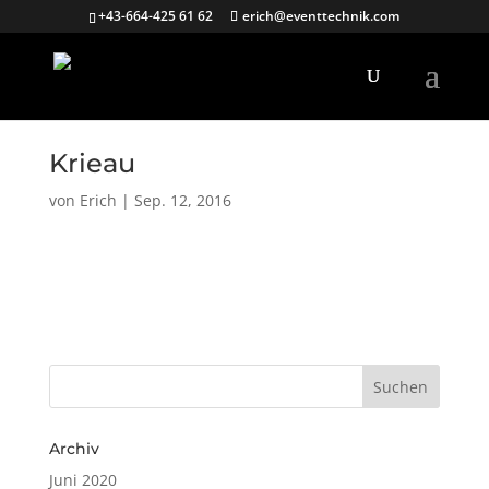
+43-664-425 61 62
erich@eventtechnik.com
Krieau
von
Erich
|
Sep. 12, 2016
Archiv
Juni 2020