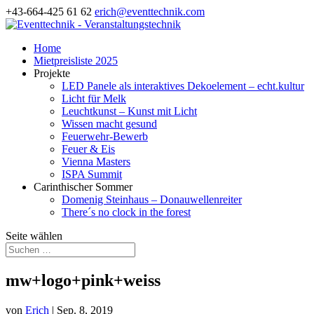
+43-664-425 61 62
erich@eventtechnik.com
Home
Mietpreisliste 2025
Projekte
LED Panele als interaktives Dekoelement – echt.kultur
Licht für Melk
Leuchtkunst – Kunst mit Licht
Wissen macht gesund
Feuerwehr-Bewerb
Feuer & Eis
Vienna Masters
ISPA Summit
Carinthischer Sommer
Domenig Steinhaus – Donauwellenreiter
There´s no clock in the forest
Seite wählen
mw+logo+pink+weiss
von
Erich
|
Sep. 8, 2019