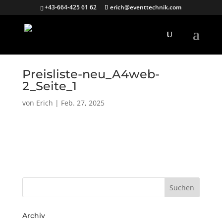
+43-664-425 61 62
erich@eventtechnik.com
Preisliste-neu_A4web-
2_Seite_1
von
Erich
|
Feb. 27, 2025
Archiv